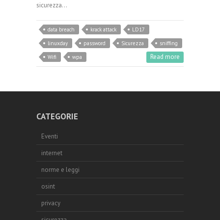
sicurezza…
data breach
krack attack
LD17
linuxday
password
Sicurezza
sniffing
Read more
Wifi
wpa
CATEGORIE
Eventi
internet
norme e leggi
osint
privacy
sicurezza